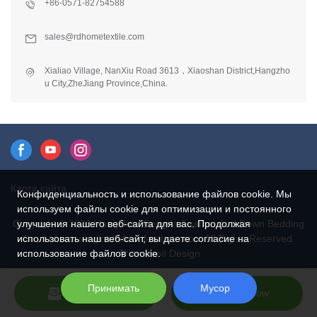
+86-0571-82754588
sales@rdhometextile.com
Xialiao Village, NanXiu Road 3613，Xiaoshan District,Hangzho
u City,ZheJiang Province,China.
Карта сайта
Конфиденциальность и использование файлов cookie. Мы
используем файлы cookie для оптимизации и постоянного
Copyright © 2026 Hangzhou Rongda Feather And Down Bedding
улучшения нашего веб-сайта для вас. Продолжая
Co., Ltd. - www.globaldownfeathers.com All Rights Reserved.
использовать наш веб-сайт, вы даете согласие на
Design
использование файлов cookie.
Принимать
Мусор
Send Inquiry
Chat Now