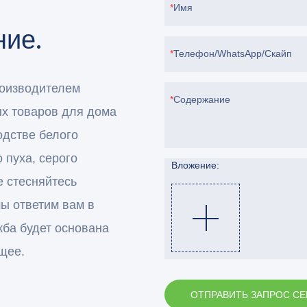
Имя
ие.
Телефон/WhatsApp/Скайп
роизводителем
Содержание
ых товаров для дома
одстве белого
о пуха, серого
Вложение:
Не стесняйтесь
мы ответим вам в
жба будет основана
щее.
ОТПРАВИТЬ ЗАПРОС С