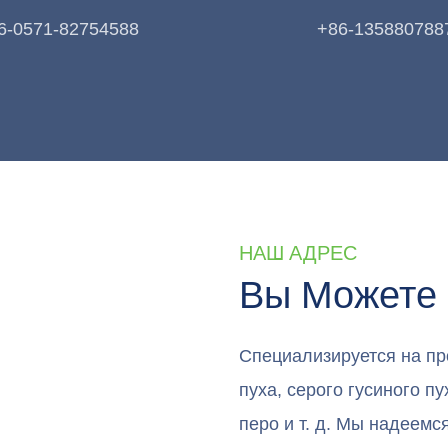
6-0571-82754588
+86-135880788
НАШ АДРЕС
Вы Можете 
Специализируется на про
пуха, серого гусиного пу
перо и т. д. Мы надеемс