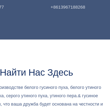
77
+8613967188268
Найти Нас Здесь
изводстве белого гусиного пуха, белого утиного
ха, серого утиного пуха, утиного пера.& гусиное
я, что ваша дружба будет основана на честности и