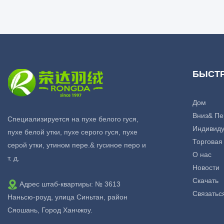
БЫСТ
Дом
Вниз& Пе
Специализируется на пухе белого гуся,
Индивиду
пухе белой утки, пухе серого гуся, пухе
Торговая
серой утки, утином пере.& гусиное перо и
О нас
т. д.
Новости
Скачать
Адрес штаб-квартиры: № 3613
Связатьс
Наньсю-роуд, улица Синьтан, район
Сяошань, Город Ханчжоу.