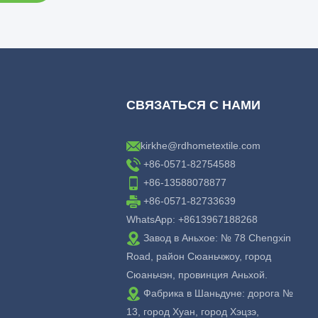
СВЯЗАТЬСЯ С НАМИ
kirkhe@rdhometextile.com
+86-0571-82754588
+86-13588078877
+86-0571-82733639
WhatsApp: +8613967188268
Завод в Аньхое: № 78 Chengxin
Road, район Сюаньчжоу, город
Сюаньчэн, провинция Аньхой.
Фабрика в Шаньдуне: дорога №
13, город Хуан, город Хэцзэ,