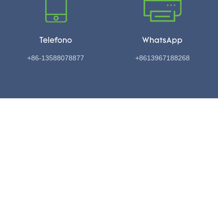
Telefono
WhatsApp
+86-13588078877
+8613967188268