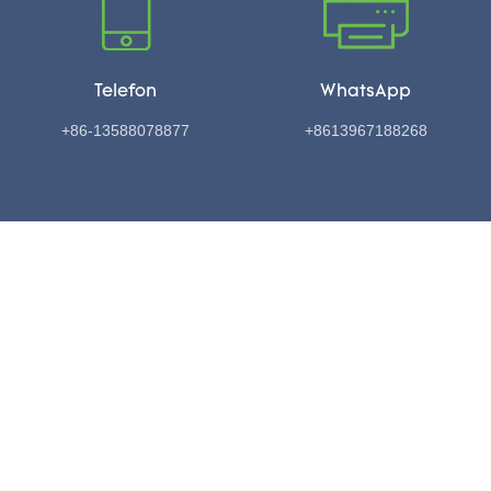
Telefon
WhatsApp
+86-13588078877
+8613967188268