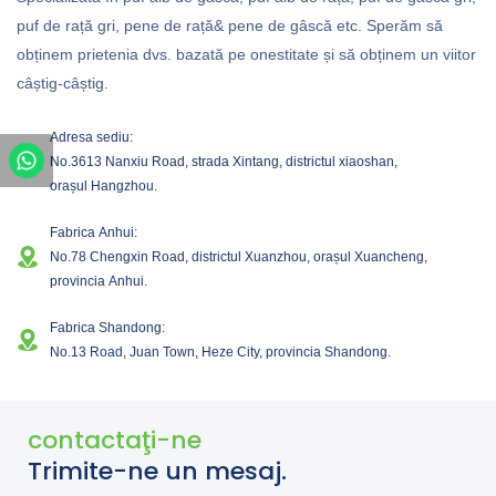
puf de rață gri, pene de rață& pene de gâscă etc. Sperăm să
obținem prietenia dvs. bazată pe onestitate și să obținem un viitor
câștig-câștig.
Adresa sediu:
No.3613 Nanxiu Road, strada Xintang, districtul xiaoshan,
orașul Hangzhou.
Fabrica Anhui:
No.78 Chengxin Road, districtul Xuanzhou, orașul Xuancheng,
provincia Anhui.
Fabrica Shandong:
No.13 Road, Juan Town, Heze City, provincia Shandong.
contactaţi-ne
Trimite-ne un mesaj.