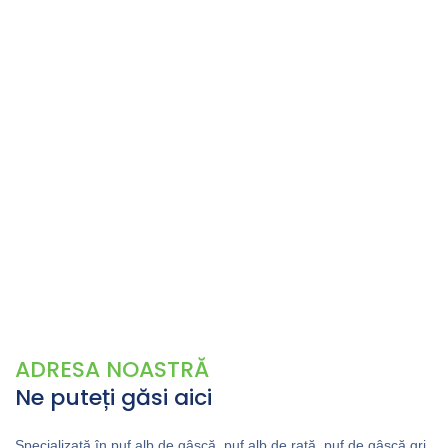
ADRESA NOASTRĂ
Ne puteți găsi aici
Specializată în puf alb de gâscă, puf alb de rață, puf de gâscă gri,