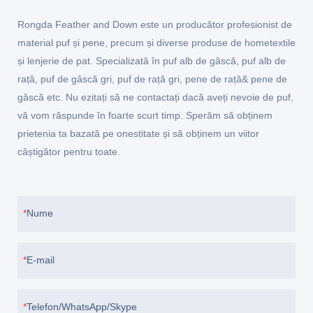
Rongda Feather and Down este un producător profesionist de
material puf și pene, precum și diverse produse de hometextile
și lenjerie de pat. Specializată în puf alb de gâscă, puf alb de
rață, puf de gâscă gri, puf de rață gri, pene de rață& pene de
gâscă etc. Nu ezitați să ne contactați dacă aveți nevoie de puf,
vă vom răspunde în foarte scurt timp. Sperăm să obținem
prietenia ta bazată pe onestitate și să obținem un viitor
câștigător pentru toate.
Nume
E-mail
Telefon/WhatsApp/Skype