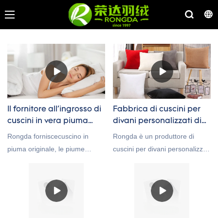
Il fornitore all'ingrosso di
Fabbrica di cuscini per
cuscini in vera piuma
divani personalizzati di
originale
qualità premium
Rongda forniscecuscino in
Rongda è un produttore di
piuma originale, le piume
cuscini per divani personalizzati
dormono più forti sotto
di alta qualità. Possiamo
compressione, le persone che
produrre e personalizzare per
dormono nell'angolo del
voi comodi cuscini per divani.
cuscino troveranno questo uno
Benvenuti a consultare
dei migliori cuscini di piume