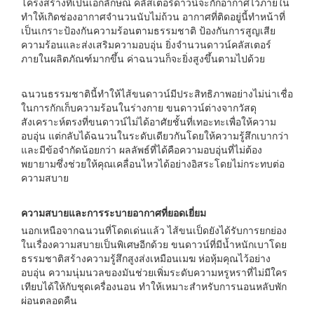
โครงสร้างที่เป็นเอกลักษณ์ คลัสเตอร์ดาวน์จะกักอากาศไว้ภายใน
ทำให้เกิดช่องอากาศจำนวนนับไม่ถ้วน อากาศที่ติดอยู่นี้ทำหน้าที่
เป็นเกราะป้องกันความร้อนตามธรรมชาติ ป้องกันการสูญเสีย
ความร้อนและส่งเสริมความอบอุ่น ยิ่งจำนวนดาวน์คลัสเตอร์
ภายในผลิตภัณฑ์มากขึ้น ค่าฉนวนก็จะยิ่งสูงขึ้นตามไปด้วย
ฉนวนธรรมชาตินี้ทำให้ไส้ขนดาวน์มีประสิทธิภาพอย่างไม่น่าเชื่อ
ในการกักเก็บความร้อนในร่างกาย ขนดาวน์ต่างจากวัสดุ
สังเคราะห์ตรงที่ขนดาวน์ไม่ได้อาศัยชั้นที่เทอะทะเพื่อให้ความ
อบอุ่น แต่กลับได้ฉนวนในระดับเดียวกันโดยให้ความรู้สึกเบากว่า
และมีข้อจำกัดน้อยกว่า ผลลัพธ์ที่ได้คือความอบอุ่นที่ไม่ต้อง
พยายามซึ่งช่วยให้คุณเคลื่อนไหวได้อย่างอิสระโดยไม่กระทบต่อ
ความสบาย
ความสบายและการระบายอากาศที่ยอดเยี่ยม
นอกเหนือจากฉนวนที่โดดเด่นแล้ว ไส้ขนเป็ดยังได้รับการยกย่อง
ในเรื่องความสบายเป็นพิเศษอีกด้วย ขนดาวน์ที่มีน้ำหนักเบาโดย
ธรรมชาติสร้างความรู้สึกสูงส่งเหมือนเมฆ ห่อหุ้มคุณไว้อย่าง
อบอุ่น ความนุ่มนวลของมันช่วยเพิ่มระดับความหรูหราที่ไม่มีใคร
เทียบได้ให้กับชุดเครื่องนอน ทำให้เหมาะสำหรับการนอนหลับพัก
ผ่อนตลอดคืน