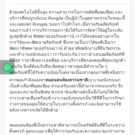
ด้วยเทคโนโลยีขั้นสูง ความสามารถในการผลิตที่ยอดเยี่ยม และ
บริการที่สมบูรณ์แบบ Rongda เป็นผู้นำในอุตสาหกรรมในขณะนี้
และเผยแพร่ Rongda ของเราไปทั่วโลก เมื่อรวมกับผลิตภัณฑ์
ของเราแล้ว การบริการของเรายังได้รับการจัดหาให้อยู่ในระดับ
สูงสุดอีกด้วย ซัพพลายเออร์ขนดาวน์ เราได้ลงทุนอย่างมากใน
การวิจัยและพัฒนาผลิตภัณฑ์ ซึ่งกลายเป็นว่าได้ผลดีเมื่อเรา
พัฒนาซัพพลายเออร์ขนดาวน์ ด้วยอาศัยพนักงานที่มีนวัตกรรม
และทำงานหนักของเรา เรารับประกันว่าเรานำเสนอผลิตภัณฑ์ที่
ดีที่สุด ราคาที่เหมาะสมที่สุด และบริการที่ครอบคลุมที่สุดแก่ลูกค้า
เช่นกัน ยินดีต้อนรับที่จะติดต่อเราหากคุณมีคำถามใด ๆ
ผลิตภัณฑ์นี้ได้รับความนิยมในตลาดเนื่องจากคุณภาพที่เหนือกว่า
หากคุณกำลังมองหา
หมอนคนท้องธรรมชาติ
เบาะรองนั่งขนนก
เป็นตัวเลือกที่ยอดเยี่ยม ส่วนเสริมเหล่านี้ทำมาจากขนนกจริง จึง
นุ่มและสบายเป็นพิเศษ พวกเขายังแพ้ง่ายดังนั้นจึงไม่ก่อให้เกิด
การระคายเคืองหรือแพ้ เบาะรองนั่งขนนกเป็นวิธีที่ดีในการรักษา
ร่างกายของคุณให้สบายในระหว่างตั้งครรภ์ และยังสามารถใช้
หลังจากทารกเกิดได้อีกด้วย
หมอนคนท้องที่เป็นธรรมชาติสามารถเป็นทรัพย์สินที่ดีในระหว่าง
ตั้งครรภ์ ออกแบบมาเพื่อให้การรองรับและความสบายแก่ร่างกาย