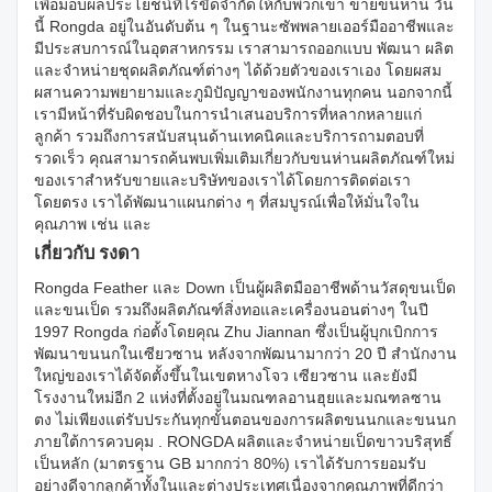
เพื่อมอบผลประโยชน์ที่ไร้ขีดจำกัดให้กับพวกเขา ขายขนห่าน วัน
นี้ Rongda อยู่ในอันดับต้น ๆ ในฐานะซัพพลายเออร์มืออาชีพและ
มีประสบการณ์ในอุตสาหกรรม เราสามารถออกแบบ พัฒนา ผลิต
และจำหน่ายชุดผลิตภัณฑ์ต่างๆ ได้ด้วยตัวของเราเอง โดยผสม
ผสานความพยายามและภูมิปัญญาของพนักงานทุกคน นอกจากนี้
เรามีหน้าที่รับผิดชอบในการนำเสนอบริการที่หลากหลายแก่
ลูกค้า รวมถึงการสนับสนุนด้านเทคนิคและบริการถามตอบที่
รวดเร็ว คุณสามารถค้นพบเพิ่มเติมเกี่ยวกับขนห่านผลิตภัณฑ์ใหม่
ของเราสำหรับขายและบริษัทของเราได้โดยการติดต่อเรา
โดยตรง เราได้พัฒนาแผนกต่าง ๆ ที่สมบูรณ์เพื่อให้มั่นใจใน
คุณภาพ เช่น และ
เกี่ยวกับ รงดา
Rongda Feather และ Down เป็นผู้ผลิตมืออาชีพด้านวัสดุขนเป็ด
และขนเป็ด รวมถึงผลิตภัณฑ์สิ่งทอและเครื่องนอนต่างๆ ในปี
1997 Rongda ก่อตั้งโดยคุณ Zhu Jiannan ซึ่งเป็นผู้บุกเบิกการ
พัฒนาขนนกในเซียวซาน หลังจากพัฒนามากว่า 20 ปี สำนักงาน
ใหญ่ของเราได้จัดตั้งขึ้นในเขตหางโจว เซียวซาน และยังมี
โรงงานใหม่อีก 2 แห่งที่ตั้งอยู่ในมณฑลอานฮุยและมณฑลซาน
ตง ไม่เพียงแต่รับประกันทุกขั้นตอนของการผลิตขนนกและขนนก
ภายใต้การควบคุม . RONGDA ผลิตและจำหน่ายเป็ดขาวบริสุทธิ์
เป็นหลัก (มาตรฐาน GB มากกว่า 80%) เราได้รับการยอมรับ
อย่างดีจากลูกค้าทั้งในและต่างประเทศเนื่องจากคุณภาพที่ดีกว่า