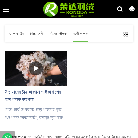
ডাক ডাউন
নিচে হংসী
হাঁসের পালক
হংসী পালক
উচ্চ মানের চীন কারখানা পাইকারি গ্রে
হংস পালক কারখানা
বেডিং ভর্তি উপকরণের জন্য পাইকারি ধূসর
হংস পালক সরবরাহকারী, তদন্তে স্বাগতম!
ধূসর হংস পালক
. গাঢ় আইটেম যেমন সোফা, গদি, আসন ইত্যাদির জন্য ফিলার হিসাবে ব্যবহার