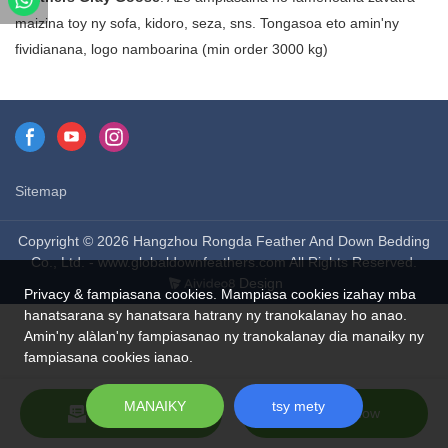
amin'ny fanadihadiana!
maizina toy ny sofa, kidoro, seza, sns. Tongasoa eto amin'ny
fividianana, logo namboarina (min order 3000 kg)
Sitemap
Copyright © 2026 Hangzhou Rongda Feather And Down Bedding
Co., Ltd. - www.globaldownfeathers.com All Rights Reserved.
Design
Privacy & fampiasana cookies. Mampiasa cookies izahay mba
hanatsarana sy hanatsara hatrany ny tranokalanay ho anao.
Amin'ny alàlan'ny fampiasanao ny tranokalanay dia manaiky ny
fampiasana cookies ianao.
MANAIKY
tsy mety
Send Inquiry
Chat Now