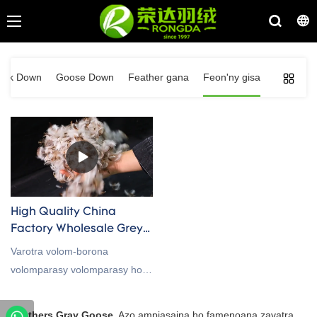
uck Down
Goose Down
Feather gana
Feon'ny gisa
High Quality China
Factory Wholesale Grey
Goose Feather Factory
Varotra volom-borona
volomparasy volomparasy ho
an'ny fitaovana famenoana
fandriana, tongasoa eto
Feathers Gray Goose
. Azo ampiasaina ho famenoana zavatra