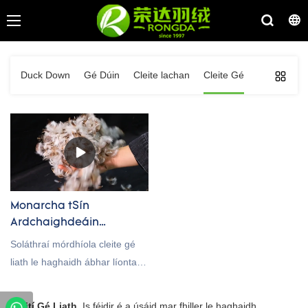
Duck Down
Gé Dúin
Cleite lachan
Cleite Gé
Monarcha tSín
Ardchaighdeáin
Monarcha Cleite Gé Liath
Soláthraí mórdhíola cleite gé
Mórdhíola
liath le haghaidh ábhar líonta
leapa, fáilte roimh fhiosrúchán!
Cleití Gé Liath
. Is féidir é a úsáid mar fhiller le haghaidh