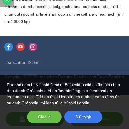
míreanna dorcha cosúil le toilg, tochtanna, suíocháin, etc. Fáilte
chun dul i gcomhairle leis an lógó saincheaptha a cheannach (min
ordú 3000 kg)
Léarscáil an tSuímh
Copyright © 2026 Hangzhou Rongda Feather And Down Bedding
Co., Ltd. - www.globaldownfeathers.com All Rights Reserved.
Príobháideacht & úsáid fianáin. Bainimid úsáid as fianáin chun
Design
ár suíomh Gréasáin a bharrfheabhsú agus a fheabhsú go
leanúnach duit. Tríd an úsáid leanúnach a bhaineann tú as ár
suíomh Gréasáin, toilíonn tú le húsáid fianáin.
Glac le
Diúltaigh
Send Inquiry
Chat Now