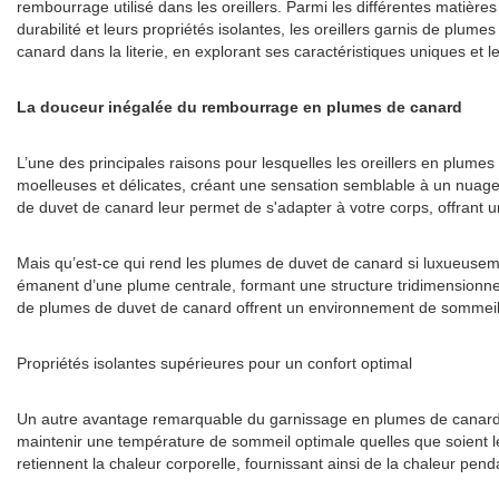
rembourrage utilisé dans les oreillers. Parmi les différentes matiè
durabilité et leurs propriétés isolantes, les oreillers garnis de plum
canard dans la literie, en explorant ses caractéristiques uniques et 
La douceur inégalée du rembourrage en plumes de canard
L’une des principales raisons pour lesquelles les oreillers en plume
moelleuses et délicates, créant une sensation semblable à un nuage
de duvet de canard leur permet de s'adapter à votre corps, offrant 
Mais qu’est-ce qui rend les plumes de duvet de canard si luxueusem
émanent d’une plume centrale, formant une structure tridimensionnel
de plumes de duvet de canard offrent un environnement de sommeil d
Propriétés isolantes supérieures pour un confort optimal
Un autre avantage remarquable du garnissage en plumes de canard r
maintenir une température de sommeil optimale quelles que soient les
retiennent la chaleur corporelle, fournissant ainsi de la chaleur penda