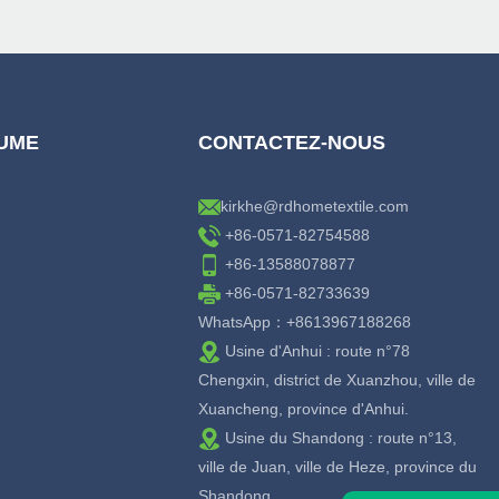
LUME
CONTACTEZ-NOUS
kirkhe@rdhometextile.com
+86-0571-82754588
+86-13588078877
+86-0571-82733639
WhatsApp：+8613967188268
Usine d'Anhui : route n°78
Chengxin, district de Xuanzhou, ville de
Xuancheng, province d'Anhui.
Usine du Shandong : route n°13,
ville de Juan, ville de Heze, province du
Shandong.