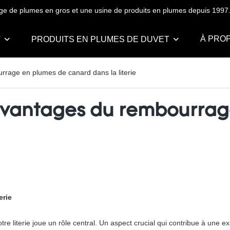
ge de plumes en gros et une usine de produits en plumes depuis 1997
À PRO
T
PRODUITS EN PLUMES DE DUVET
urrage en plumes de canard dans la literie
es avantages du rembourr
erie
otre literie joue un rôle central. Un aspect crucial qui contribue à une 