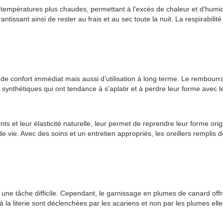
es températures plus chaudes, permettant à l'excès de chaleur et d'humi
antissant ainsi de rester au frais et au sec toute la nuit. La respirabi
 de confort immédiat mais aussi d’utilisation à long terme. Le rembourr
synthétiques qui ont tendance à s'aplatir et à perdre leur forme avec l
nts et leur élasticité naturelle, leur permet de reprendre leur forme or
 de vie. Avec des soins et un entretien appropriés, les oreillers rempl
e une tâche difficile. Cependant, le garnissage en plumes de canard off
à la literie sont déclenchées par les acariens et non par les plumes el