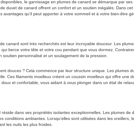
res disponibles, le garnissage en plumes de canard se démarque par ses 
es de duvet de canard offrent un confort et un soutien inégalés. Dans cet
les avantages qu'il peut apporter à votre sommeil et à votre bien-être gé
s de canard sont très recherchés est leur incroyable douceur. Les plumes
 qui berce votre tête et votre cou pendant que vous dormez. Contrairem
un soutien personnalisé et un soulagement de la pression.
ent douces ? Cela commence par leur structure unique. Les plumes du d
le. Ces filaments moelleux créent un coussin moelleux qui offre une d
oux et confortable, vous aidant à vous plonger dans un état de relax
éside dans ses propriétés isolantes exceptionnelles. Les plumes de du
 conditions ambiantes. Lorsqu’elles sont utilisées dans les oreillers, 
nt les nuits les plus froides.