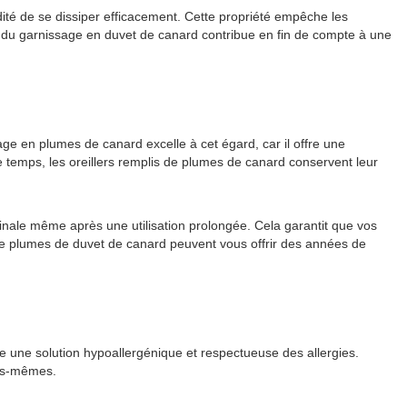
dité de se dissiper efficacement. Cette propriété empêche les
lité du garnissage en duvet de canard contribue en fin de compte à une
age en plumes de canard excelle à cet égard, car il offre une
e temps, les oreillers remplis de plumes de canard conservent leur
iginale même après une utilisation prolongée. Cela garantit que vos
is de plumes de duvet de canard peuvent vous offrir des années de
re une solution hypoallergénique et respectueuse des allergies.
les-mêmes.