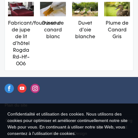
Fabricant/fournisseur
Duvet de
Duvet
Plume de
de jupe
canard
d'oie
Canard
de lit
blanc
blanche
Gris
d'hôtel
Rogda
Rd-Hf-
006
Plan du site
Confidentialité et utilisation des cookies. Nous utilisons des
Copyright © 2026 Hangzhou Rongda Feather And Down Bedding
cookies pour optimiser et améliorer continuellement notre site
Co., Ltd. - www.globaldownfeathers.com All Rights Reserved.
Web pour vous. En continuant à utiliser notre site Web, vous
Design
consentez à l'utilisation de cookies.