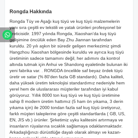
Rongda Hakkında
Rongda Tüy ve Aşağı kuş tüyü ve kuş tüyü malzemelerin
yanı sıra çeşitli ev tekstili ve yatak ürünleri profesyonel bir
üreticisidir. 1997 yılında Rongda, Xiaoshan'da kuş tüyü
gelişimine öncülük eden Bay Zhu Jiannan tarafından
kuruldu. 20 yılı aşkın bir süredir gelişen merkezimiz şimdi
Hangzhou Xiaoshan bölgesinde kuruldu ve ayrıca kuş tüyü
üretiminin sadece tamamını değil, her adımını da kontrol
altında tutmak için Anhui ve Shandong eyaletinde bulunan iki
yeni fabrika var. . RONGDA öncelikle saf beyaz ördek tüyü
üretir ve satar (% 80'den fazla GB standardı). Daha kaliteli,
daha yüksek üretim teknolojisi standardımız nedeniyle hem
yerel hem de uluslararası müşteriler tarafından iyi kabul
görüyoruz. Yıllık 8000 ton kuş tüyü ve kuş tüyü üretimine
sahip 8 modern üretim hattımız (5 ham ön yıkama, 3 derin
yıkama için) ile 2000 tondan fazla saf kuş tüyü üretiyoruz,
farklı müşteri taleplerine göre çeşitli standartlarda ( GB, US,
EN, JIS vb.) ürünler. Şirketimiz uyku kalitesini artırmaya ve
insanların rüyalarına sıcaklık sağlamaya odaklanmaktadır.
Arkadaşlığınızı dürüstlüğe dayalı olarak almayı ve kazan-