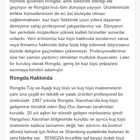
hizmete güvenen Rongda, artık sektörde liderliği ele
geçiriyor ve Rongda'mızı tüm dünyaya yayıyor. Ürünlerimizle
birlikte hizmetlerimizin de en üst düzeyde olması
sağlanmaktadır. kaz tüyü Sektörde uzun yıllara dayanan
deneyime sahip profesyonel çalışanlarımız var. Dünyanın
her yerindeki müşterilere yüksek kaliteli hizmetler sunanlar
onlardır. Yeni ürünümüz kaz tüyü hakkında sorularınız varsa
veya firmamız hakkında daha fazla bilgi edinmek istiyorsanız
bizimle iletişime geçmekten çekinmeyin. Profesyonellerimiz
size her zaman yardımcı olmaktan mutluluk duyacaktır. Lider
bir kuruluş olarak Rongda, geniş bir kaz tüyü yelpazesi
sunmaya kendini adamıştır.
Rongda Hakkında
Rongda Tüy ve Aşağı kuş tüyü ve kuş tüyü malzemelerin
yanı sıra çeşitli ev tekstili ve yatak ürünleri profesyonel bir
üreticisidir. 1997 yılında Rongda, Xiaoshan'da kuş tüyü
gelişimine öncülük eden Bay Zhu Jiannan tarafından
kuruldu. 20 yılı aşkın bir süredir gelişen merkezimiz şimdi
Hangzhou Xiaoshan bölgesinde kuruldu ve ayrıca kuş tüyü
üretiminin sadece tamamını değil, her adımını da kontrol
altında tutmak için Anhui ve Shandong eyaletinde bulunan iki
yeni fabrika var. . RONGDA öncelikle saf beyaz ördek tüyü