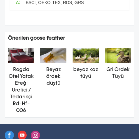
A:
BSCI, OEKO-TEX, RDS, GRS
Önerilen goose feather
Rogda
Beyaz
beyaz kaz
Gri Ördek
Otel Yatak
ördek
tüyü
Tüyü
Eteği
düştü
Üretici /
Tedarikçi
Rd-Hf-
006