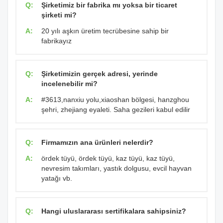
Q:
Şirketimiz bir fabrika mı yoksa bir ticaret
şirketi mi?
A:
20 yılı aşkın üretim tecrübesine sahip bir
fabrikayız
Q:
Şirketimizin gerçek adresi, yerinde
incelenebilir mi?
A:
#3613,nanxiu yolu,xiaoshan bölgesi, hanzghou
şehri, zhejiang eyaleti. Saha gezileri kabul edilir
Q:
Firmamızın ana ürünleri nelerdir?
A:
ördek tüyü, ördek tüyü, kaz tüyü, kaz tüyü,
nevresim takımları, yastık dolgusu, evcil hayvan
yatağı vb.
Q:
Hangi uluslararası sertifikalara sahipsiniz?