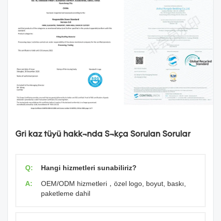
Gri kaz tüyü hakkında Sıkça Sorulan Sorular
Q:
Hangi hizmetleri sunabiliriz?
A:
OEM/ODM hizmetleri，özel logo, boyut, baskı,
paketleme dahil