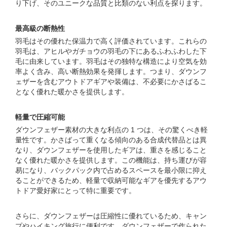
り下げ、そのユニークな品質と比類のない利点を探ります。
最高級の断熱性
羽毛はその優れた保温力で高く評価されています。これらの
羽毛は、アヒルやガチョウの羽毛の下にあるふわふわした下
毛に由来しています。羽毛はその独特な構造により空気を効
率よく含み、高い断熱効果を発揮します。つまり、ダウンフ
ェザーを含むアウトドアギアや装備は、不必要にかさばるこ
となく優れた暖かさを提供します。
軽量で圧縮可能
ダウンフェザー素材の大きな利点の 1 つは、その驚くべき軽
量性です。かさばって重くなる傾向のある合成代替品とは異
なり、ダウンフェザーを使用したギアは、重さを感じること
なく優れた暖かさを提供します。この機能は、持ち運びが容
易になり、バックパック内で占めるスペースを最小限に抑え
ることができるため、軽量で収納可能なギアを優先するアウ
トドア愛好家にとって特に重要です。
さらに、ダウンフェザーは圧縮性に優れているため、キャン
プやハイキング旅行に便利です。ダウンフェザーで作られた