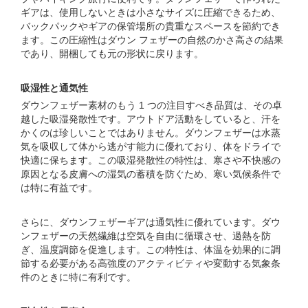
ギアは、使用しないときは小さなサイズに圧縮できるため、
バックパックやギアの保管場所の貴重なスペースを節約でき
ます。この圧縮性はダウン フェザーの自然のかさ高さの結果
であり、開梱しても元の形状に戻ります。
吸湿性と通気性
ダウンフェザー素材のもう 1 つの注目すべき品質は、その卓
越した吸湿発散性です。アウトドア活動をしていると、汗を
かくのは珍しいことではありません。ダウンフェザーは水蒸
気を吸収して体から逃がす能力に優れており、体をドライで
快適に保ちます。この吸湿発散性の特性は、寒さや不快感の
原因となる皮膚への湿気の蓄積を防ぐため、寒い気候条件で
は特に有益です。
さらに、ダウンフェザーギアは通気性に優れています。ダウ
ンフェザーの天然繊維は空気を自由に循環させ、過熱を防
ぎ、温度調節を促進します。この特性は、体温を効果的に調
節する必要がある高強度のアクティビティや変動する気象条
件のときに特に有利です。