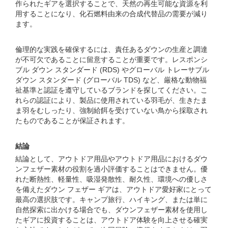
作られたギアを選択することで、天然の再生可能な資源を利
用することになり、化石燃料由来の合成代替品の需要が減り
ます。
倫理的な実践を確保するには、責任あるダウンの生産と調達
が不可欠であることに留意することが重要です。レスポンシ
ブル ダウン スタンダード (RDS) やグローバル トレーサブル
ダウン スタンダード (グローバル TDS) など、厳格な動物福
祉基準と認証を遵守しているブランドを探してください。こ
れらの認証により、製品に使用されている羽毛が、生きたま
ま羽をむしったり、強制給餌を受けていない鳥から採取され
たものであることが保証されます。
結論
結論として、アウトドア用品やアウトドア用品におけるダウ
ンフェザー素材の役割を過小評価することはできません。優
れた断熱性、軽量性、吸湿発散性、耐久性、環境への優しさ
を備えたダウン フェザー ギアは、アウトドア愛好家にとって
最高の選択肢です。キャンプ旅行、ハイキング、または単に
自然探索に出かける場合でも、ダウンフェザー素材を使用し
たギアに投資することは、アウトドア体験を向上させる確実