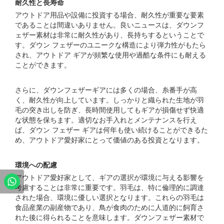
耐久性と長寿命
アウトドア用品や設備に投資する場合、耐久性が重要な要素
であることは間違いありません。良いニュースは、ダウンフ
ェザー素材は非常に耐久性があり、長持ちするということで
す。ダウン フェザーのユニークな構造により弾力性がもたら
され、アウトドア ギアが頻繁な使用や過酷な条件にも耐える
ことができます。
さらに、ダウンフェザーギアには多くの場合、糸番手が高
く、耐久性が向上しています。しっかりと織られた生地が羽
毛の突き出しを防ぎ、長時間使用してもギアが損傷せず快適
な状態を保ちます。適切なお手入れとメンテナンスを行え
ば、ダウン フェザー ギアは何年も使い続けることができるた
め、アウトドア愛好家にとって価値のある投資となります。
環境への配慮
アウトドア愛好家として、ギアの選択が環境に与える影響を
考慮することは非常に重要です。羽毛は、特に倫理的に調達
された場合、環境に優しい選択となります。これらの羽毛は
食品産業の副産物であり、鳥が食肉のために人道的に飼育さ
れた後に得られることを意味します。ダウンフェザー素材で