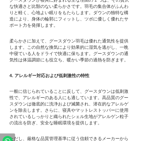
グースダウンが寝具に好まれる主な理由の 1 つは、その贅沢
な快適さと比類のない柔らかさです。羽毛の集合体がふんわ
りと軽く、心地よい眠りをもたらします。ダウンの独特な構
造により、身体の輪郭にフィットし、ツボに優しく優れたサ
ポート力を発揮します。
柔らかさに加えて、グースダウン羽毛は優れた通気性を提供
します。この自然な換気により効果的に湿気を逃がし、一晩
中寝ている人をドライで快適に保ちます。グースダウンの通
気性は体温調節にも役立ち、暖かい季節の過熱を防ぎます。
4. アレルギー対応および低刺激性の特性
一般に信じられていることに反して、グースダウンは低刺激
性で、アレルギーのある人にも適しています。高品質のグー
スダウンは徹底的に洗浄および滅菌され、潜在的なアレルゲ
ンを除去します。さらに、寝具やマットレストッパーに使用
されているしっかりと織られたシェル生地がアレルゲン粒子
の流出を防ぎ、安全な睡眠環境を提供します。
ただし、厳格な品質管理基準に従う信頼できるメーカーから