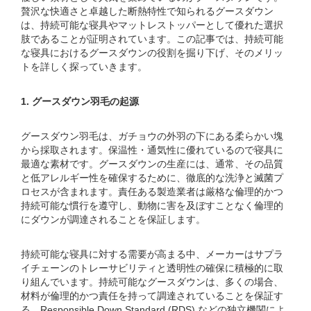
贅沢な快適さと卓越した断熱特性で知られるグースダウン
は、持続可能な寝具やマットレストッパーとして優れた選択
肢であることが証明されています。この記事では、持続可能
な寝具におけるグースダウンの役割を掘り下げ、そのメリッ
トを詳しく探っていきます。
1. グースダウン羽毛の起源
グースダウン羽毛は、ガチョウの外羽の下にある柔らかい塊
から採取されます。保温性・通気性に優れているので寝具に
最適な素材です。グースダウンの生産には、通常、その品質
と低アレルギー性を確保するために、徹底的な洗浄と滅菌プ
ロセスが含まれます。責任ある製造業者は厳格な倫理的かつ
持続可能な慣行を遵守し、動物に害を及ぼすことなく倫理的
にダウンが調達されることを保証します。
持続可能な寝具に対する需要が高まる中、メーカーはサプラ
イチェーンのトレーサビリティと透明性の確保に積極的に取
り組んでいます。持続可能なグースダウンは、多くの場合、
材料が倫理的かつ責任を持って調達されていることを保証す
る、Responsible Down Standard (RDS) などの独立機関によ