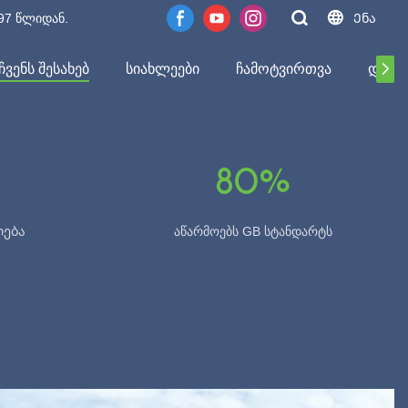
97 წლიდან.
Ენა
ᲩᲕᲔᲜᲡ ᲨᲔᲡᲐᲮᲔᲑ
ᲡᲘᲐᲮᲚᲔᲔᲑᲘ
ᲩᲐᲛᲝᲢᲕᲘᲠᲗᲕᲐ
ᲓᲐᲒᲕ
80%
ლება
აწარმოებს GB სტანდარტს