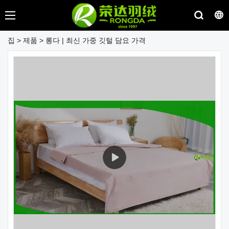
집
>
제품
>
롱다 | 최신 가중 깃털 담요 가격