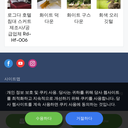
로그다 호텔
화이트 덕
화이트 구스
회색 오리
침대 스커트
다운
다운
깃털
제조사/공
급업체 Rd-
Hf-006
사이트맵
개인 정보 보호 및 쿠키 사용. 당사는 귀하를 위해 당사 웹사이트
Copyright © 2026 Hangzhou Rongda Feather And Down Bedding
를 최적화하고 지속적으로 개선하기 위해 쿠키를 사용합니다. 당
Co., Ltd. - www.globaldownfeathers.com All Rights Reserved.
사 웹사이트를 계속 사용하면 쿠키 사용에 동의하는 것입니다.
Design
수용하다
거절하다
Send Inquiry
Chat Now