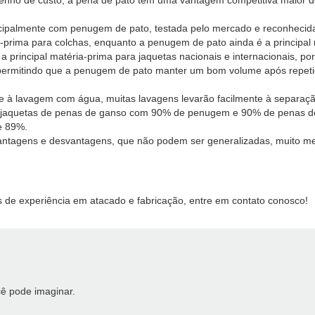
enho de custo, a pena de pato tem uma vantagem competitiva maior d
cipalmente com penugem de pato, testada pelo mercado e reconhecida
rima para colchas, enquanto a penugem de pato ainda é a principal 
rincipal matéria-prima para jaquetas nacionais e internacionais, po
permitindo que a penugem de pato manter um bom volume após repeti
e à lavagem com água, muitas lavagens levarão facilmente à separaçã
u jaquetas de penas de ganso com 90% de penugem e 90% de penas de
e 89%.
agens e desvantagens, que não podem ser generalizadas, muito menos
 de experiência em atacado e fabricação, entre em contato conosco!
ê pode imaginar.