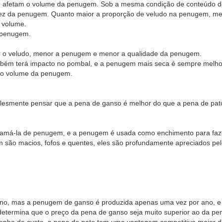
 afetam o volume da penugem. Sob a mesma condição de conteúdo 
da penugem. Quanto maior a proporção de veludo na penugem, melho
 volume.
 penugem.
nor o veludo, menor a penugem e menor a qualidade da penugem.
bém terá impacto no pombal, e a penugem mais seca é sempre melh
o volume da penugem.
lesmente pensar que a pena de ganso é melhor do que a pena de pat
á-la de penugem, e a penugem é usada como enchimento para fazer 
o macios, fofos e quentes, eles são profundamente apreciados pelo
, mas a penugem de ganso é produzida apenas uma vez por ano, e 
determina que o preço da pena de ganso seja muito superior ao da pe