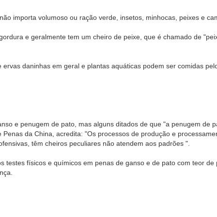
o importa volumoso ou ração verde, insetos, minhocas, peixes e cama
dura e geralmente tem um cheiro de peixe, que é chamado de "peixe 
ervas daninhas em geral e plantas aquáticas podem ser comidas pelo
so e penugem de pato, mas alguns ditados de que "a penugem de pa
 de Penas da China, acredita: "Os processos de produção e processa
fensivas, têm cheiros peculiares não atendem aos padrões ".
 testes físicos e químicos em penas de ganso e de pato com teor de
nça.