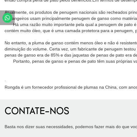
então compra pena de pato pelos benefícios.Em termos de desemp
Atualmente, os produtos de penugem nacionais são recheados prin
estrangeiros usam principalmente penugem de ganso como matéria-p
Há uma razão muito importante pela qual a penugem de pato é a p
contém muito óleo, que é uma camada protetora para a penugem, 
No entanto, a pluma de ganso contém menos óleo e não é resistent
diminuição do volume. Certa vez, um fabricante de penugem testo
penas de ganso era de 85% e das jaquetas de penas de pato era d
Portanto, penas de ganso e penas de pato têm suas próprias vant
.
Rongda é um fornecedor profissional de plumas na China, com anos
CONTATE-NOS
Basta nos dizer suas necessidades, podemos fazer mais do que voc