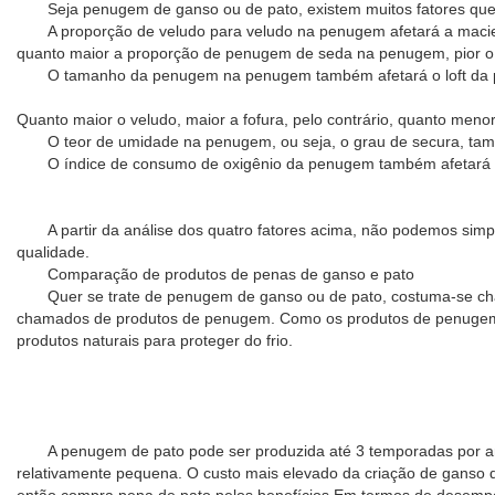
Seja penugem de ganso ou de pato, existem muitos fatores que
A proporção de veludo para veludo na penugem afetará a maciez 
quanto maior a proporção de penugem de seda na penugem, pior o
O tamanho da penugem na penugem também afetará o loft da
Quanto maior o veludo, maior a fofura, pelo contrário, quanto me
O teor de umidade na penugem, ou seja, o grau de secura, tam
O índice de consumo de oxigênio da penugem também afetará 
A partir da análise dos quatro fatores acima, não podemos simp
qualidade.
Comparação de produtos de penas de ganso e pato
Quer se trate de penugem de ganso ou de pato, costuma-se cham
chamados de produtos de penugem. Como os produtos de penugem sã
produtos naturais para proteger do frio.
A penugem de pato pode ser produzida até 3 temporadas por ano
relativamente pequena. O custo mais elevado da criação de ganso 