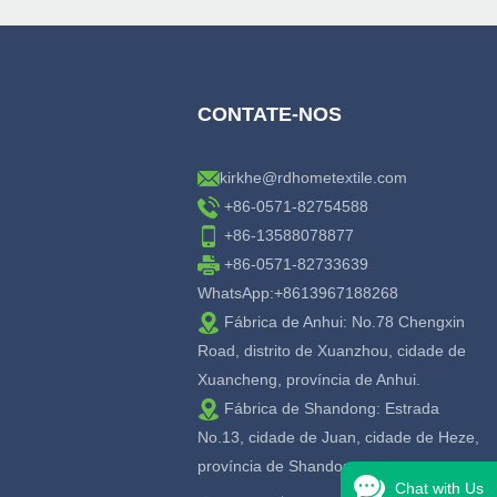
CONTATE-NOS
kirkhe@rdhometextile.com
+86-0571-82754588
+86-13588078877
+86-0571-82733639
WhatsApp:+8613967188268
Fábrica de Anhui: No.78 Chengxin
Road, distrito de Xuanzhou, cidade de
Xuancheng, província de Anhui.
Fábrica de Shandong: Estrada
No.13, cidade de Juan, cidade de Heze,
província de Shandong.
Chat with Us