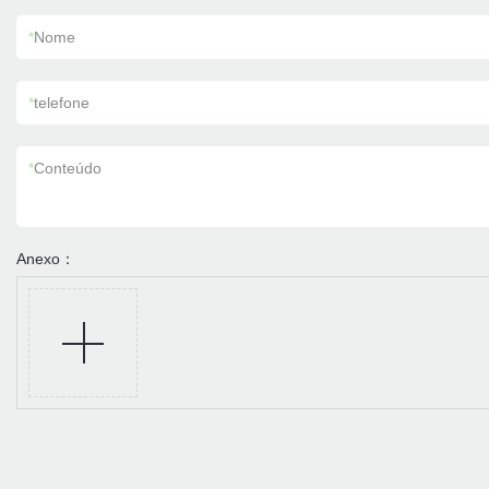
*
Nome
*
telefone
*
Conteúdo
Anexo：