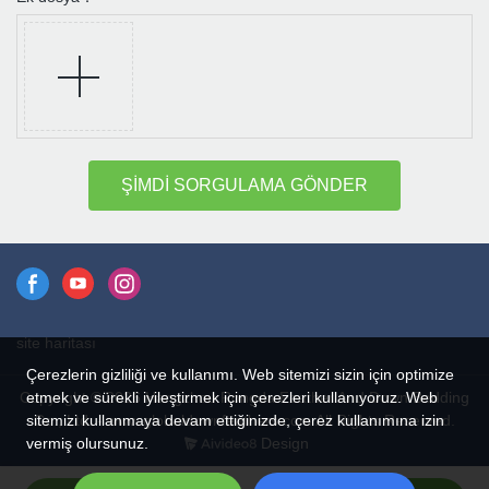
ŞİMDİ SORGULAMA GÖNDER
site haritası
Çerezlerin gizliliği ve kullanımı. Web sitemizi sizin için optimize
etmek ve sürekli iyileştirmek için çerezleri kullanıyoruz. Web
Copyright © 2026 Hangzhou Rongda Feather And Down Bedding
sitemizi kullanmaya devam ettiğinizde, çerez kullanımına izin
Co., Ltd. - www.globaldownfeathers.com All Rights Reserved.
vermiş olursunuz.
Design