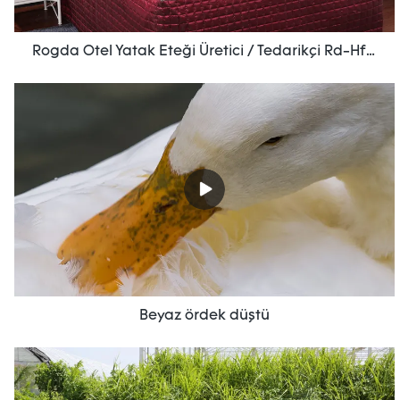
Rogda Otel Yatak Eteği Üretici / Tedarikçi Rd-Hf-006
Beyaz ördek düştü