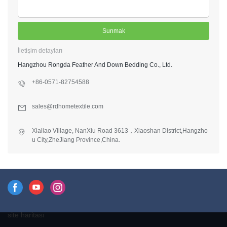
Sunmak
İletişim detayları
Hangzhou Rongda Feather And Down Bedding Co., Ltd.
+86-0571-82754588
sales@rdhometextile.com
Xialiao Village, NanXiu Road 3613，Xiaoshan District,Hangzho
u City,ZheJiang Province,China.
site haritası