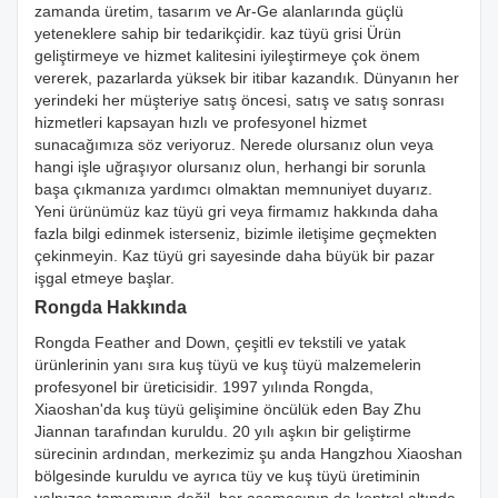
zamanda üretim, tasarım ve Ar-Ge alanlarında güçlü
yeteneklere sahip bir tedarikçidir. kaz tüyü grisi Ürün
geliştirmeye ve hizmet kalitesini iyileştirmeye çok önem
vererek, pazarlarda yüksek bir itibar kazandık. Dünyanın her
yerindeki her müşteriye satış öncesi, satış ve satış sonrası
hizmetleri kapsayan hızlı ve profesyonel hizmet
sunacağımıza söz veriyoruz. Nerede olursanız olun veya
hangi işle uğraşıyor olursanız olun, herhangi bir sorunla
başa çıkmanıza yardımcı olmaktan memnuniyet duyarız.
Yeni ürünümüz kaz tüyü gri veya firmamız hakkında daha
fazla bilgi edinmek isterseniz, bizimle iletişime geçmekten
çekinmeyin. Kaz tüyü gri sayesinde daha büyük bir pazar
işgal etmeye başlar.
Rongda Hakkında
Rongda Feather and Down, çeşitli ev tekstili ve yatak
ürünlerinin yanı sıra kuş tüyü ve kuş tüyü malzemelerin
profesyonel bir üreticisidir. 1997 yılında Rongda,
Xiaoshan'da kuş tüyü gelişimine öncülük eden Bay Zhu
Jiannan tarafından kuruldu. 20 yılı aşkın bir geliştirme
sürecinin ardından, merkezimiz şu anda Hangzhou Xiaoshan
bölgesinde kuruldu ve ayrıca tüy ve kuş tüyü üretiminin