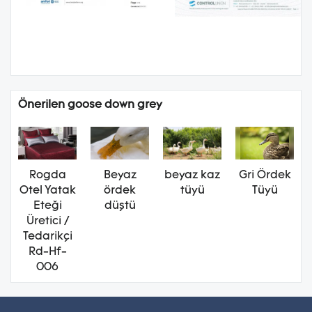
Önerilen goose down grey
Rogda
Beyaz
beyaz kaz
Gri Ördek
Otel Yatak
ördek
tüyü
Tüyü
Eteği
düştü
Üretici /
Tedarikçi
Rd-Hf-
006