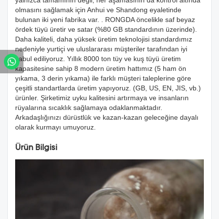
yalnızca tamamının değil, her aşamasının da kontrol altında
olmasını sağlamak için Anhui ve Shandong eyaletinde
bulunan iki yeni fabrika var. . RONGDA öncelikle saf beyaz
ördek tüyü üretir ve satar (%80 GB standardının üzerinde).
Daha kaliteli, daha yüksek üretim teknolojisi standardımız
nedeniyle yurtiçi ve uluslararası müşteriler tarafından iyi
kabul ediliyoruz. Yıllık 8000 ton tüy ve kuş tüyü üretim
kapasitesine sahip 8 modern üretim hattımız (5 ham ön
yıkama, 3 derin yıkama) ile farklı müşteri taleplerine göre
çeşitli standartlarda üretim yapıyoruz. (GB, US, EN, JIS, vb.)
ürünler. Şirketimiz uyku kalitesini artırmaya ve insanların
rüyalarına sıcaklık sağlamaya odaklanmaktadır.
Arkadaşlığınızı dürüstlük ve kazan-kazan geleceğine dayalı
olarak kurmayı umuyoruz.
Ürün Bilgisi