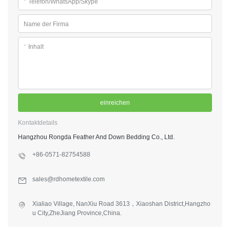
*
Telefon/WhatsApp/Skype
Name der Firma
*
Inhalt
einreichen
Kontaktdetails
Hangzhou Rongda Feather And Down Bedding Co., Ltd.
+86-0571-82754588
sales@rdhometextile.com
Xialiao Village, NanXiu Road 3613，Xiaoshan District,Hangzho
u City,ZheJiang Province,China.