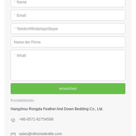
*
Name
*
Email
*
Telefon/WhatsApp/Skype
Name der Firma
*
Inhalt
einreichen
Kontaktdetails
Hangzhou Rongda Feather And Down Bedding Co., Ltd.
+86-0571-82754588
sales@rdhometextile.com