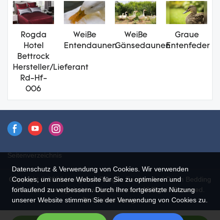
Rogda
Weiße
Weiße
Graue
Hotel
Entendaunen
Gänsedaunen
Entenfeder
Bettrock
Hersteller/Lieferant
Rd-Hf-
006
Seitenverzeichnis
Datenschutz & Verwendung von Cookies. Wir verwenden
Cookies, um unsere Website für Sie zu optimieren und
Copyright © 2026 Hangzhou Rongda Feather And Down Bedding
fortlaufend zu verbessern. Durch Ihre fortgesetzte Nutzung
Co., Ltd. - www.globaldownfeathers.com All Rights Reserved.
unserer Website stimmen Sie der Verwendung von Cookies zu.
Design