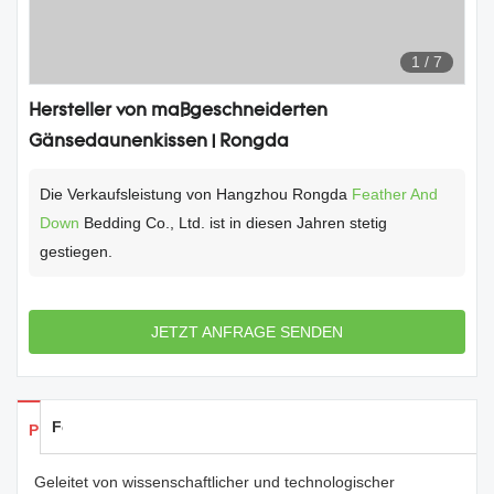
1
/
7
Hersteller von maßgeschneiderten
Gänsedaunenkissen | Rongda
Die Verkaufsleistung von Hangzhou Rongda
Feather And
Down
Bedding Co., Ltd. ist in diesen Jahren stetig
gestiegen.
JETZT ANFRAGE SENDEN
Feedback
Produkte Details
Geleitet von wissenschaftlicher und technologischer