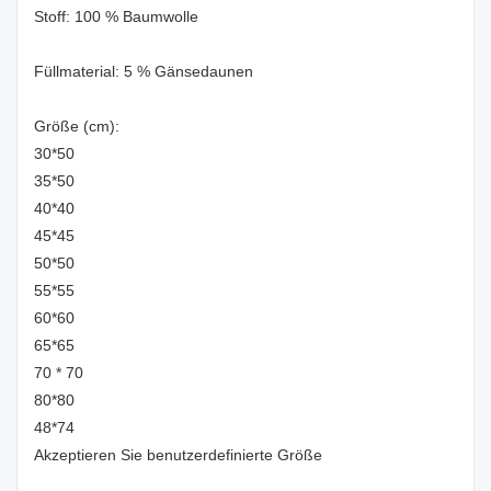
Stoff: 100 % Baumwolle
Füllmaterial: 5 % Gänsedaunen
Größe (cm):
30*50
35*50
40*40
45*45
50*50
55*55
60*60
65*65
70 * 70
80*80
48*74
Akzeptieren Sie benutzerdefinierte Größe