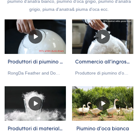
piumino d'anatra bianco, piumino d'oca grigio, piumino d'anatra
grigio, piuma d'anatra& piuma d'oca ecc.
Produttori di piumino d'anatra bianco lavato al 95%.& Fornitore
Commercio all'ingrosso di qualità su misura 95% piumino d'oca lavato in vendita
RongDa Feather and Down è in grado di fornire soluzioni di servizio personalizzate professionali, è un fornitore dalla Cina, come produttore e fornitore di piumini. Il 95% del nostro piumino d'anatra bianca è diretto in fabbrica, abbiamo vantaggi in termini di prezzo, controllo di qualità e consegna. i nostri prodotti hanno superato la certificazione RDS, possiamo personalizzare lo standard GB/EU/AU/US in base alle esigenze del cliente, benvenuto alla tua richiesta
Produttore di piumino d'oca bianco lavato personalizzato all'ingrosso in fabbrica al 95% rispetto a prodotti simili sul mercato, presenta vantaggi eccezionali incomparabili in termini di prestazioni, qualità, aspetto, ecc. E gode di una buona reputazione sul mercato.Hangzhou Rongda Feather And Down Bedding Co., Ltd. riassume i difetti dei prodotti passati e li migliora continuamente. Le specifiche del produttore di imbottitura in piuma d'oca bianca / piuma d'oca personalizzata al 95% all'ingrosso in fabbrica possono essere personalizzate in base alle proprie esigenze.
Produttori di materiale di riempimento per biancheria da letto in piuma d'oca bianca lavata all'ingrosso al 90% dalla Cina
Piumino d'oca bianca