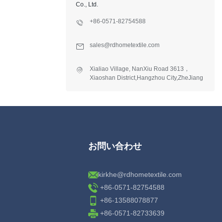
Co., Ltd.
+86-0571-82754588
sales@rdhometextile.com
Xialiao Village, NanXiu Road 3613，
Xiaoshan District,Hangzhou City,ZheJiang
Province,China.
お問い合わせ
kirkhe@rdhometextile.com
+86-0571-82754588
+86-13588078877
+86-0571-82733639