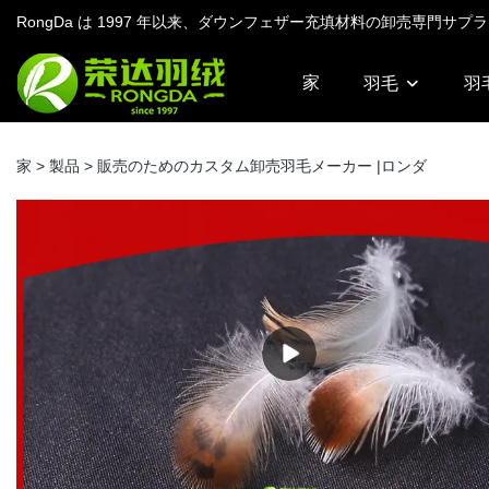
RongDa は 1997 年以来、ダウンフェザー充填材料の卸売専門
家
羽毛
羽
家
>
製品
>
販売のためのカスタム卸売羽毛メーカー |ロンダ