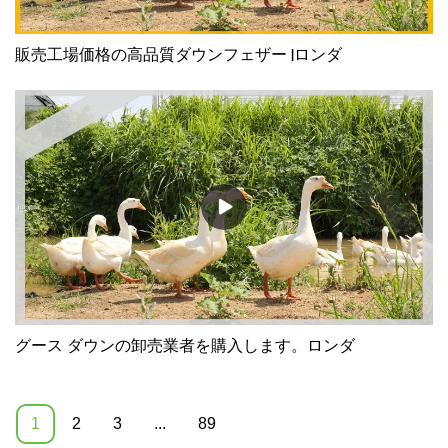
販売工場価格の高品質ダウンフェザー |ロンダ
グース ダウンの卸売業者を購入します。ロンダ
1
2
3
...
89