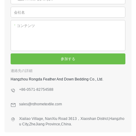
会社名
*
コンテンツ
参加する
連絡先の詳細
Hangzhou Rongda Feather And Down Bedding Co., Ltd.
+86-0571-82754588
sales@rdhometextile.com
Xialiao Village, NanXiu Road 3613，Xiaoshan District,Hangzho
u City,ZheJiang Province,China.