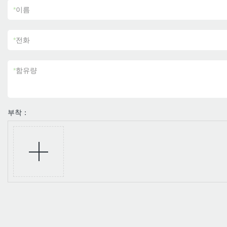
*
이름
*
전화
*
함유량
부착：