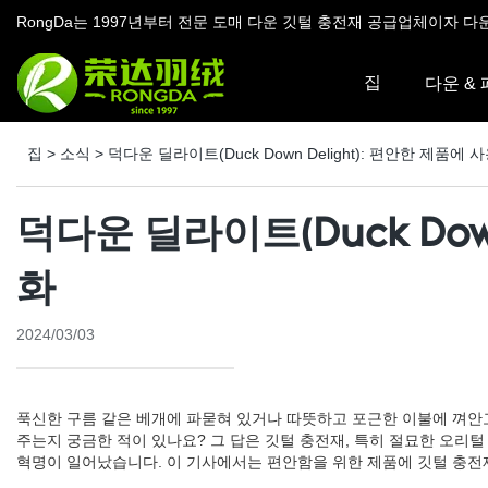
RongDa는 1997년부터 전문 도매 다운 깃털 충전재 공급업체이자 다
집
다운 &
집
>
소식
>
덕다운 딜라이트(Duck Down Delight): 편안한 제품
덕다운 딜라이트(Duck Dow
화
2024/03/03
푹신한 구름 같은 베개에 파묻혀 있거나 따뜻하고 포근한 이불에 껴안
주는지 궁금한 적이 있나요? 그 답은 깃털 충전재, 특히 절묘한 오리
혁명이 일어났습니다. 이 기사에서는 편안함을 위한 제품에 깃털 충전