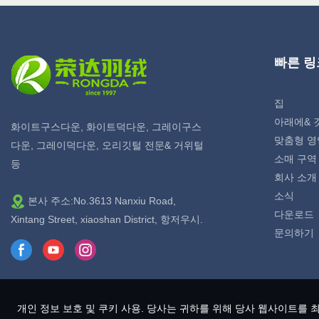
빠른 링
집
아래에& 
화이트구스다운, 화이트덕다운, 그레이구스
맞춤형 영
다운, 그레이덕다운, 오리깃털 전문& 거위털
소매 구역
등
회사 소개
소식
본사 주소:No.3613 Nanxiu Road,
다운로드
Xintang Street, xiaoshan District, 항저우시.
문의하기
개인 정보 보호 및 쿠키 사용. 당사는 귀하를 위해 당사 웹사이트를