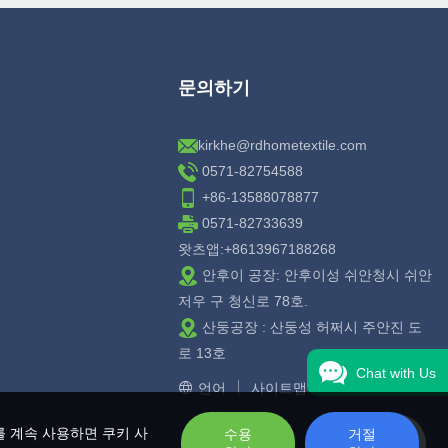
문의하기
kirkhe@rdhometextile.com
0571-82754588
+86-13588078877
0571-82733639
왓츠앱:+8613967188268
안후이 공장: 안후이성 쉬안청시 쉬안
저우 구 청신로 78호.
산둥공장 : 산둥성 허쩌시 주안진 도
로 13호
Chat with Us
언어
사이트맵
를 계속 사용하면 쿠키 사
수용
거절