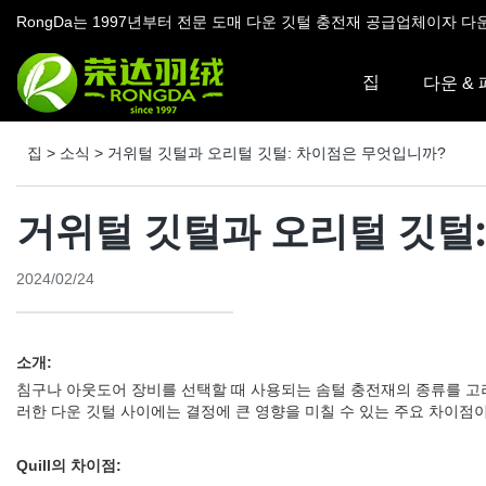
RongDa는 1997년부터 전문 도매 다운 깃털 충전재 공급업체이자 다
집
다운 &
집
>
소식
>
거위털 깃털과 오리털 깃털: 차이점은 무엇입니까?
거위털 깃털과 오리털 깃털
2024/02/24
소개:
침구나 아웃도어 장비를 선택할 때 사용되는 솜털 충전재의 종류를 고려
러한 다운 깃털 사이에는 결정에 큰 영향을 미칠 수 있는 주요 차이점
Quill의 차이점: