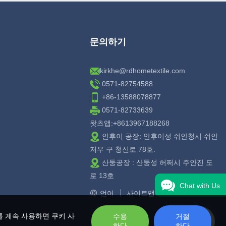
문의하기
kirkhe@rdhometextile.com
0571-82754588
+86-13588078877
0571-82733639
왓츠앱:+8613967188268
안후이 공장: 안후이성 쉬안청시 쉬안
저우 구 청신로 78호.
산둥공장 : 산둥성 허쩌시 주안진 도
로 13호
Chat with Us
언어
사이트맵
를 계속 사용하면 쿠키 사
수용
거절
하다
하다