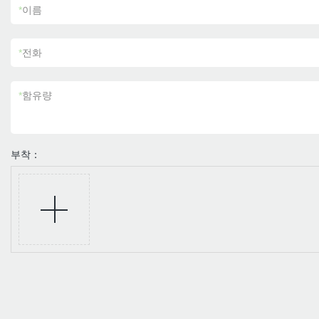
*
이름
*
전화
*
함유량
부착：