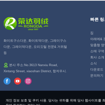
빠른 링
집
아래에& 
화이트구스다운, 화이트덕다운, 그레이구스
맞춤형 영
다운, 그레이덕다운, 오리깃털 전문& 거위털
소매 구역
등
회사 소개
소식
본사 주소:No.3613 Nanxiu Road,
다운로드
Xintang Street, xiaoshan District, 항저우시.
문의하기
개인 정보 보호 및 쿠키 사용. 당사는 귀하를 위해 당사 웹사이트를