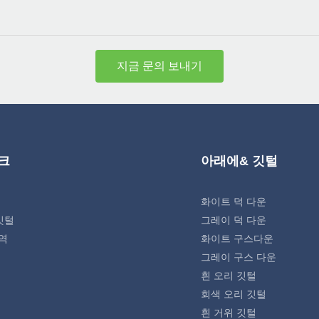
지금 문의 보내기
크
아래에& 깃털
화이트 덕 다운
깃털
그레이 덕 다운
역
화이트 구스다운
그레이 구스 다운
흰 오리 깃털
회색 오리 깃털
흰 거위 깃털