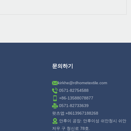
문의하기
kirkhe@rdhometextile.com
0571-82754588
+86-13588078877
0571-82733639
왓츠앱:+8613967188268
안후이 공장: 안후이성 쉬안청시 쉬안
저우 구 청신로 78호.