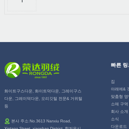
빠른 링
집
아래에& 
화이트구스다운, 화이트덕다운, 그레이구스
맞춤형 영
다운, 그레이덕다운, 오리깃털 전문& 거위털
소매 구역
등
회사 소개
소식
본사 주소:No.3613 Nanxiu Road,
다운로드
Xintang Street, xiaoshan District, 항저우시.