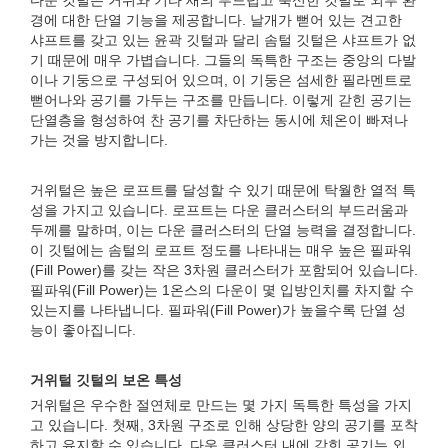
다운 깃털은 거위와 기타 새의 부드럽고 푹신한 깃털로 외부 환
경에 대한 단열 기능을 제공합니다. 날개가 뻗어 있는 견고한
샤프트를 갖고 있는 윤곽 깃털과 달리 솜털 깃털은 샤프트가 없
기 때문에 매우 가볍습니다. 그들의 독특한 구조는 중앙의 다발
이나 기둥으로 구성되어 있으며, 이 기둥은 섬세한 필라멘트로
뻗어나와 공기를 가두는 구조를 만듭니다. 이렇게 갇힌 공기는
단열층을 형성하여 찬 공기를 차단하는 동시에 체온이 빠져나
가는 것을 방지합니다.
거위털은 높은 로프트를 달성할 수 있기 때문에 탁월한 열적 특
성을 가지고 있습니다. 로프트는 다운 클러스터의 부드러움과
두께를 말하며, 이는 다운 클러스터의 단열 능력을 결정합니다.
이 깃털에는 솜털의 로프트 정도를 나타내는 매우 높은 필파워
(Fill Power)를 갖는 작은 3차원 클러스터가 포함되어 있습니다.
필파워(Fill Power)는 1온스의 다운이 몇 입방인치를 차지할 수
있는지를 나타냅니다. 필파워(Fill Power)가 높을수록 단열 성
능이 좋아집니다.
거위털 깃털의 보온 특성
거위털은 우수한 절연체로 만드는 몇 가지 독특한 특성을 가지
고 있습니다. 첫째, 3차원 구조로 인해 상당한 양의 공기를 포착
하고 유지할 수 있습니다. 다운 클러스터 내에 갇힌 공기는 외