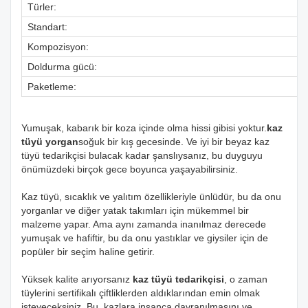
Türler:
Standart:
Kompozisyon:
Doldurma gücü:
Paketleme:
Yumuşak, kabarık bir koza içinde olma hissi gibisi yoktur.
kaz
tüyü yorgan
soğuk bir kış gecesinde. Ve iyi bir beyaz kaz
tüyü tedarikçisi bulacak kadar şanslıysanız, bu duyguyu
önümüzdeki birçok gece boyunca yaşayabilirsiniz.
Kaz tüyü, sıcaklık ve yalıtım özellikleriyle ünlüdür, bu da onu
yorganlar ve diğer yatak takımları için mükemmel bir
malzeme yapar. Ama aynı zamanda inanılmaz derecede
yumuşak ve hafiftir, bu da onu yastıklar ve giysiler için de
popüler bir seçim haline getirir.
Yüksek kalite arıyorsanız
kaz tüyü tedarikçisi
, o zaman
tüylerini sertifikalı çiftliklerden aldıklarından emin olmak
isteyeceksiniz. Bu, kazlara insanca davranılmasını ve