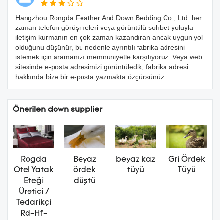
Hangzhou Rongda Feather And Down Bedding Co., Ltd. her
zaman telefon görüşmeleri veya görüntülü sohbet yoluyla
iletişim kurmanın en çok zaman kazandıran ancak uygun yol
olduğunu düşünür, bu nedenle ayrıntılı fabrika adresini
istemek için aramanızı memnuniyetle karşılıyoruz. Veya web
sitesinde e-posta adresimizi görüntüledik, fabrika adresi
hakkında bize bir e-posta yazmakta özgürsünüz.
Önerilen down supplier
Rogda
Beyaz
beyaz kaz
Gri Ördek
Otel Yatak
ördek
tüyü
Tüyü
Eteği
düştü
Üretici /
Tedarikçi
Rd-Hf-