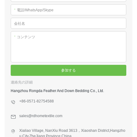
*
電話/WhatsApp/Skype
会社名
*
コンテンツ
参加する
連絡先の詳細
Hangzhou Rongda Feather And Down Bedding Co., Ltd.
+86-0571-82754588
sales@rdhometextile.com
Xialiao Village, NanXiu Road 3613，Xiaoshan District,Hangzho
u City,ZheJiang Province,China.