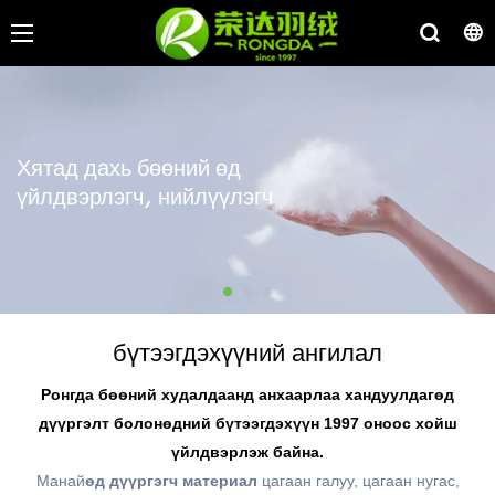
Хятад дахь бөөний өд
үйлдвэрлэгч, нийлүүлэгч
бүтээгдэхүүний ангилал
Ронгда бөөний худалдаанд анхаарлаа хандуулдаг
өд
дүүргэлт
болон
өдний бүтээгдэхүүн
1997 оноос хойш
үйлдвэрлэж байна.
Манай
өд дүүргэгч материал
цагаан галуу, цагаан нугас,