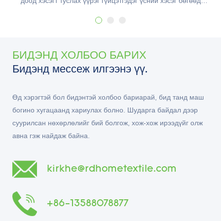
доод хэсэгт туслах үүрэг гүйцэтгэдэг үсний хэсэг бөгөөд
доошоо хурдан сэргэх боломжийг олгодог. Доош нь хөвсгөр
хөвсгөр бөгөөд энэ нь хөвсгөрийн мөн чанар, үнэ цэнэ юм.
БИДЭНД ХОЛБОО БАРИХ
Бидэнд мессеж илгээнэ үү.
Өд хэрэгтэй бол бидэнтэй холбоо бариарай, бид танд маш
богино хугацаанд хариулах болно. Шударга байдал дээр
суурилсан нөхөрлөлийг бий болгож, хож-хож ирээдүйг олж
авна гэж найдаж байна.
kirkhe@rdhometextile.com
+86-13588078877