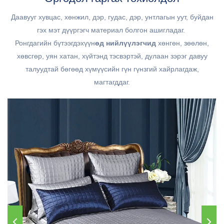
Даавууг хувцас, хөнжил, дэр, гудас, дэр, унтлагын уут, буйдан
гэх мэт дүүргэгч материал болгон ашигладаг.
Ронгдагийн бүтээгдэхүүн
өд нийлүүлэгчид
хөнгөн, зөөлөн,
хөвсгөр, уян хатан, хүйтэнд тэсвэртэй, дулаан зэрэг давуу
талуудтай бөгөөд хүмүүсийн гүн гүнзгий хайрлагдаж,
магтагддаг.