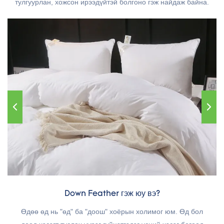
тулгуурлан, хожсон ирээдүйтэй болгоно гэж найдаж байна.
Down Feather гэж юу вэ?
Өдөө өд нь "өд" ба "доош" хоёрын холимог юм. Өд бол