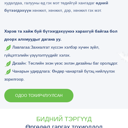
худалдаа, галууны өд гэх мэт төдийгүй хангадаг
өдний
бүтээгдэхүүн
хөнжил, хөнжил, дэр, хөнжил гэх мэт.
Хэрэв та хайж буй бүтээгдэхүүнээ харахгүй байгаа бол
доорх алхмуудыг дагана уу.
Лавлагаа:
Захиалгат хүссэн хэлбэр хүчин зүйл,
гүйцэтгэлийн үзүүлэлтүүдийг хэлэх.
Дизайн: Төслийн эхэн үеэс эхлэн дизайны баг оролцдог.
Чанарын удирдлага: Өндөр чанартай бүтэц нийлүүлэх
зорилгоор.
ОДОО ТОХИРЧЛУУЛСАН
БИДНИЙ ТЭРГҮҮД
Өргөдөл гаргах тохиолдол