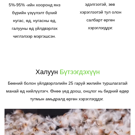
эдэлгээтэй, зөв ​​
5%-95% -ийн хооронд янз
хэрэглээтэй тул олон
бүрийн үзүүлэлт бүхий
салбарт өргөн
нугас, өд, нугасны өд,
хэрэглэгддэг.
галууны өд үйлдвэрлэх
чиглэлээр мэргэшсэн.
Халуун
Бүтээгдэхүүн
Бөөний болон үйлдвэрлэлийн 25 гаруй жилийн туршлагатай
манай өд нийлүүлэгч. Өнөө үед доош, онцлог нь бидний өдөр
тутмын амьдралд өргөн хэрэглэгддэг.