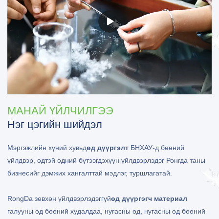
МАНАЙ ҮЙЛЧИЛГЭЭ
Нэг цэгийн шийдэл
Мэргэжлийн хүний ​​хувьд
өд дүүргэлт
БНХАУ-д бөөний
үйлдвэр, өдтэй өдний бүтээгдэхүүн үйлдвэрлэдэг Ронгда таны
бизнесийг дэмжих хангалттай мэдлэг, туршлагатай.
RongDa зөвхөн үйлдвэрлэдэггүй
өд дүүргэгч материал
галууны өд бөөний худалдаа, нугасны өд, нугасны өд бөөний