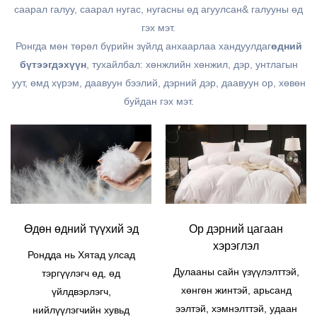
саарал галуу, саарал нугас, нугасны өд агуулсан& галууны өд
гэх мэт.
Ронгда мөн төрөл бүрийн зүйлд анхаарлаа хандуулдаг
өдний
бүтээгдэхүүн
, тухайлбал: хөнжлийн хөнжил, дэр, унтлагын
уут, өмд хүрэм, даавуун бээлий, дэрний дэр, даавуун ор, хөвөн
буйдан гэх мэт.
Өдөн өдний түүхий эд
Ор дэрний цагаан
хэрэглэл
Рондда нь Хятад улсад
Дулааны сайн үзүүлэлттэй,
тэргүүлэгч өд, өд
хөнгөн жинтэй, арьсанд
үйлдвэрлэгч,
ээлтэй, хэмнэлттэй, удаан
нийлүүлэгчийн хувьд