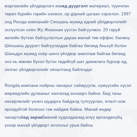
мэргэжлийн үйлдвэрлэгч юм
өд дүүргэлт
материал, түүнчлэн
төрөл бүрийн гэрийн нэхмэл, ор дэрний цагаан хэрэглэл. 1997
онд Ронгда компанийг Сяошань мужид өдний үйлдвэрлэлийг
эхлүүлсэн ноён Жу Жианнан үүсгэн байгуулжээ. 20 гаруй
жилийн бүтээн байгуулалтын дараа манай төв оффис Ханжоу
Шяошань дүүрэгт байгуулагдаж байгаа бөгөөд Аньхуй болон
Шаньдун мужид хоёр шинэ үйлдвэр ажиллаж байгаа бөгөөд
энэ нь зөвхөн бүхэл бүтэн төдийгүй шат дамжлага бүрээр өд,
хялгас үйлдвэрлэлийг хяналтанд байлгадаг. .
Rongda компани нойрны чанарыг сайжруулж, хүмүүсийн хүсэл
мөрөөдлийн дулааныг хангахад анхаарч байна. Бид таны
нөхөрлөлийг үнэнч шударга байдалд тулгуурлан, ялалт-хож
ирээдүйтэй болгоно гэж найдаж байна. Манай өндөр
чанартай
өд зарна
Бөөний худалдаачид илүү өрсөлдөхүйц
үнээр манай үйлдвэрт зочлохыг урьж байна.