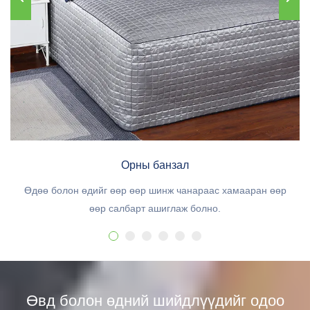
Орны банзал
Өдөө болон өдийг өөр өөр шинж чанараас хамааран өөр
өөр салбарт ашиглаж болно.
Өвд болон өдний шийдлүүдийг одоо