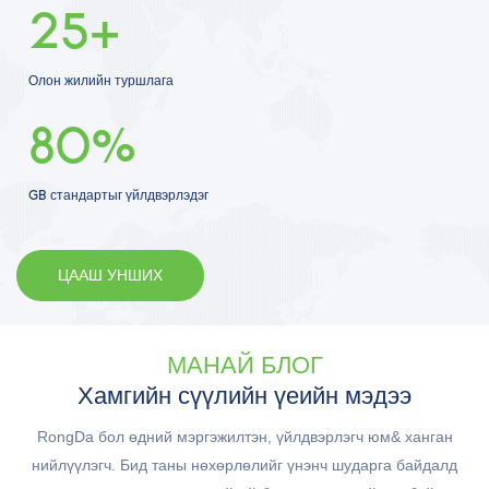
25+
Олон жилийн туршлага
80%
GB стандартыг үйлдвэрлэдэг
ЦААШ УНШИХ
МАНАЙ БЛОГ
Хамгийн сүүлийн үеийн мэдээ
RongDa бол өдний мэргэжилтэн, үйлдвэрлэгч юм& ханган
нийлүүлэгч.​​​ Бид таны нөхөрлөлийг үнэнч шударга байдалд