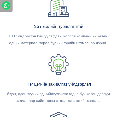
25+ жилийн туршлагатай
1997 онд үүсгэн байгуулагдсан Rongda компани нь хөвөн,
өдний материал, төрөл бүрийн гэрийн нэхмэл, ор дэрний
цагаан хэрэглэл үйлдвэрлэдэг мэргэжлийн үйлдвэрлэгч юм.
Нэг цэгийн захиалгат үйлдвэрлэл
Өдөн, өдөн түүхий эд нийлүүлэхээс гадна бүх хөвөн даавууг
захиалгаар хийж, таны сэтгэл ханамжийг хангана.