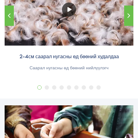
2-4см саарал нугасны өд бөөний худалдаа
Саарал нугасны өд бөөний нийлүүлэгч