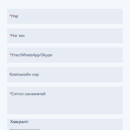
Нэр
Нэг зах
Утас/WhatsApp/Skype
Компанийн нэр
Сэтгэл ханамжтай
Хавсралт: