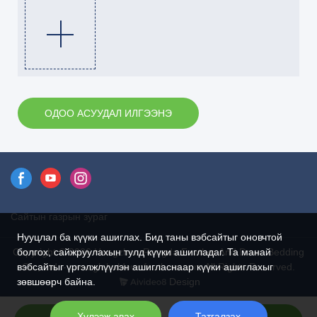
ОДОО АСУУДАЛ ИЛГЭЭНЭ
Сайтын газрын зураг
Нууцлал ба күүки ашиглах. Бид таны вэбсайтыг оновчтой
Copyright © 2026 Hangzhou Rongda Feather And Down Bedding
болгох, сайжруулахын тулд күүки ашигладаг. Та манай
Co., Ltd. - www.globaldownfeathers.com All Rights Reserved.
вэбсайтыг үргэлжлүүлэн ашигласнаар күүки ашиглахыг
Design
зөвшөөрч байна.
Хүлээж авах
Татгалзах