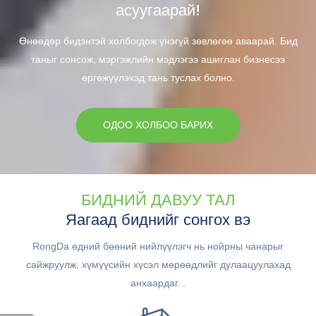
асуугаарай!
Өнөөдөр бидэнтэй холбогдож үнэгүй зөвлөгөө аваарай. Бид
таныг сонсож, мэргэжлийн мэдлэгээ ашиглан бизнесээ
өргөжүүлэхэд тань туслах болно.
ОДОО ХОЛБОО БАРИХ
БИДНИЙ ДАВУУ ТАЛ
Яагаад биднийг сонгох вэ
RongDa өдний бөөний нийлүүлэгч нь нойрны чанарыг
сайжруулж, хүмүүсийн хүсэл мөрөөдлийг дулаацуулахад
анхаардаг. .